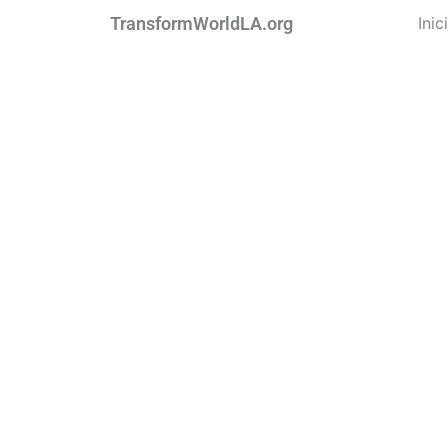
Ir
TransformWorldLA.org
Inic
al
contenido