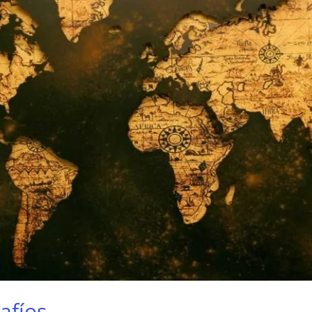
afíos