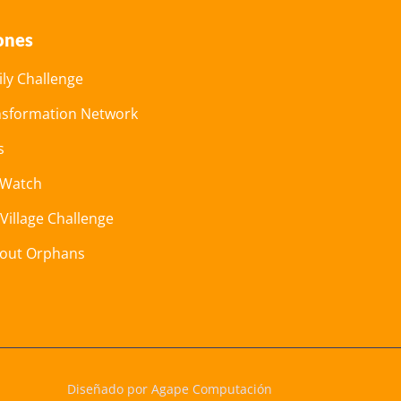
ones
ly Challenge
nsformation Network
s
 Watch
 Village Challenge
hout Orphans
Diseñado por Agape Computación