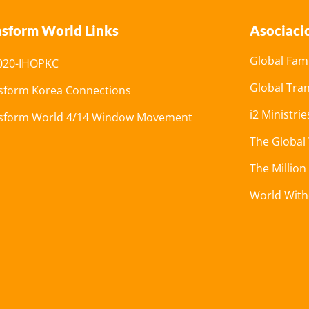
nsform World Links
Asociaci
Global Fami
20-IHOPKC
Global Tra
sform Korea Connections
i2 Ministrie
sform World 4/14 Window Movement
The Global
The Million
World Wit