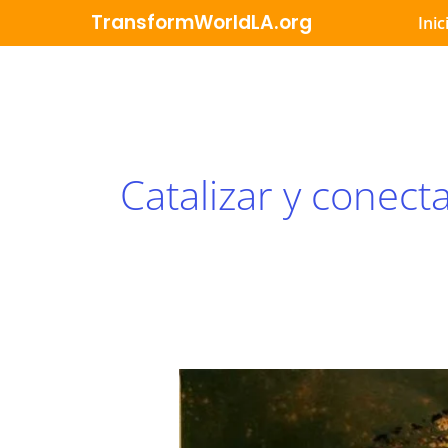
Ir
TransformWorldLA.org
Inic
al
contenido
Catalizar y conect
Lente
#1:
Siete