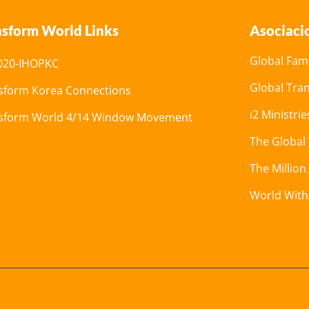
nsform World Links
Asociaci
Global Fami
20-IHOPKC
Global Tra
sform Korea Connections
i2 Ministrie
sform World 4/14 Window Movement
The Global
The Million
World Wit