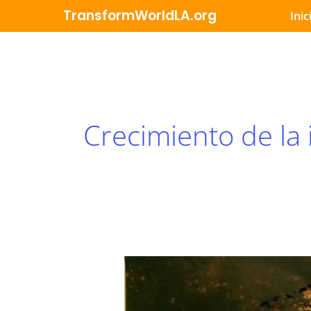
Ir
TransformWorldLA.org
Inic
al
contenido
Crecimiento de la 
Lente
#1:
Siete