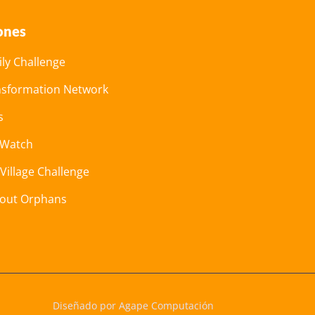
ones
ly Challenge
nsformation Network
s
 Watch
 Village Challenge
hout Orphans
Diseñado por Agape Computación