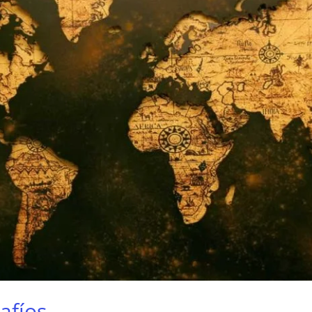
afíos