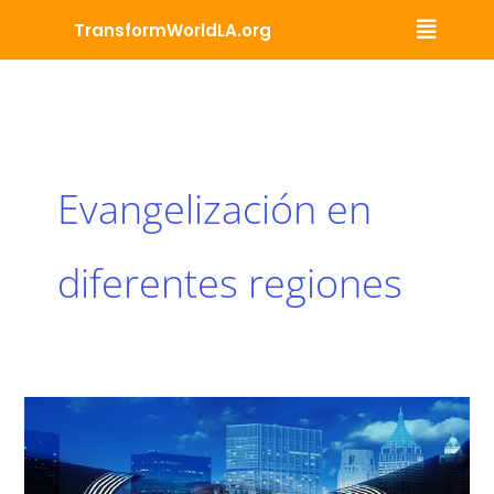
Ir
Menú
TransformWorldLA.org
al
contenido
Evangelización en
diferentes regiones
Lente
#5:
Alianzas