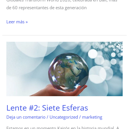
de 60 representantes de esta generación
Leer más »
Lente
#2:
Siete
Esferas
Lente #2: Siete Esferas
Deja un comentario
/
Uncategorized
/
marketing
Estamos en un momento Kairós en la historia mundial. A