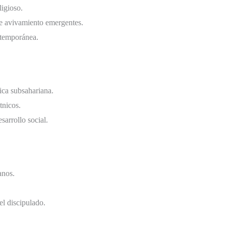
ligioso.
de avivamiento emergentes.
ntemporánea.
ica subsahariana.
tnicos.
sarrollo social.
anos.
el discipulado.