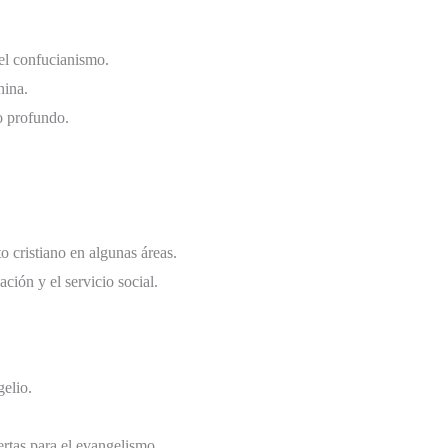
 el confucianismo.
hina.
o profundo.
 cristiano en algunas áreas.
ción y el servicio social.
gelio.
rtas para el evangelismo.