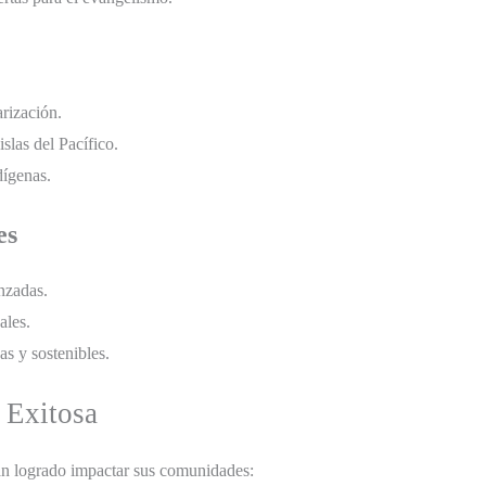
rización.
slas del Pacífico.
dígenas.
es
nzadas.
ales.
as y sostenibles.
 Exitosa
han logrado impactar sus comunidades: